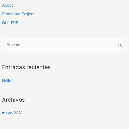
About
Seascape Project
Otzi-FPB
B
u
s
c
Entradas recientes
a
r
Hello!
p
o
Archivos
r
:
mayo 2021